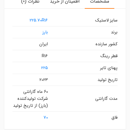
مشخصات
اطمینان از خرید
نظرات (0)
سایز لاستیک
225.70R16
برند
بارز
کشور سازنده
ایران
قطر رینگ
R16
پهنای تایر
225
تاریخ تولید
2023
۶۰ ماه گارانتی
مدت گارانتی
شرکت تولیدکننده
(بارز) از تاریخ تولید
فاق
70