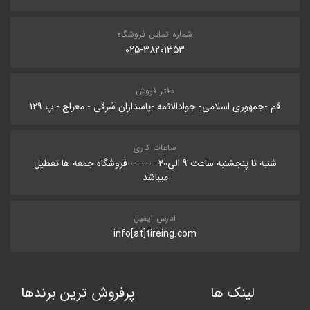
شماره تماس فروشگاه
025-38201353
دفتر فروش
قم -جمهوری اسلامی- جوادالائمه -پاسداران شرقی - معراج - پ ۱۲۹
ساعات کاری
شنبه تا پنجشنبه ساعت 9 الی20---------فروشگاه جمعه ها تعطیل
میباشد
ادرس ایمیل
info[at]tireing.com
لینک ها
پرفروش ترین برندها