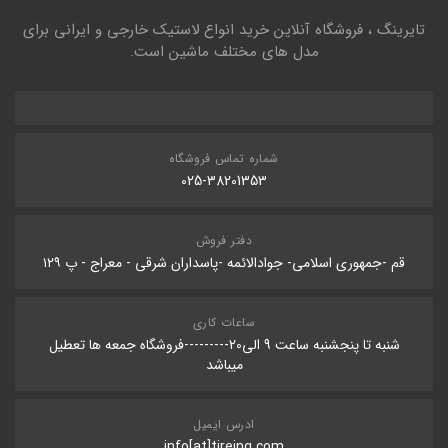
تایرینگ ، فروشگاه آنلاین خرید انواع لاستیک خارجی و ایرانی برای
مدل های مختلف ماشین است.
شماره تماس فروشگاه
025-38201353
دفتر فروش
قم -جمهوری اسلامی- جوادالائمه -پاسداران شرقی - معراج - پ ۱۲۹
ساعات کاری
شنبه تا پنجشنبه ساعت 9 الی20---------فروشگاه جمعه ها تعطیل
میباشد
ادرس ایمیل
info[at]tireing.com