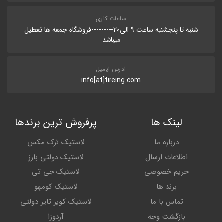
ساعات کاری
شنبه تا پنجشنبه ساعت 9 الی20---------فروشگاه جمعه ها تعطیل
میباشد
ادرس ایمیل
info[at]tireing.com
لینک ها
پرفروش ترین برندها
درباره ما
لاستیک ترک مکس
اطلاعات ارسال
لاستیک دولتی بارز
حریم خصوصی
لاستیک جی تی
برند ها
لاستیک کومهو
تماس با ما
لاستیک کویر تایر دولتی
بازگشت وجه
آردوزا