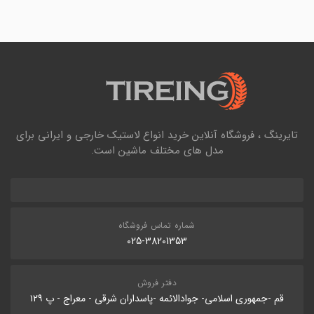
تایرینگ ، فروشگاه آنلاین خرید انواع لاستیک خارجی و ایرانی برای
مدل های مختلف ماشین است.
شماره تماس فروشگاه
025-38201353
دفتر فروش
قم -جمهوری اسلامی- جوادالائمه -پاسداران شرقی - معراج - پ ۱۲۹