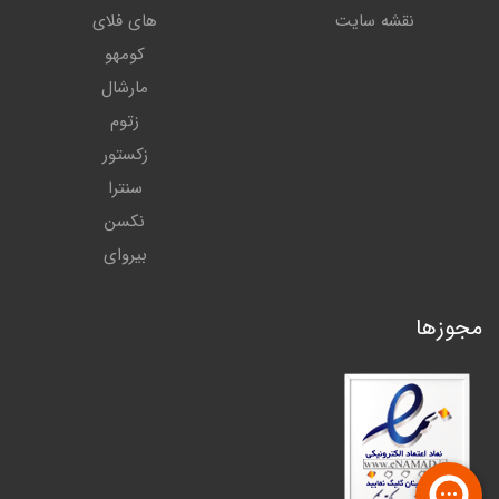
نقشه سایت
های فلای
کومهو
مارشال
زتوم
زکستور
سنترا
نکسن
بیروای
مجوزها