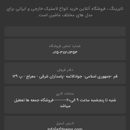
تایرینگ ، فروشگاه آنلاین خرید انواع لاستیک خارجی و ایرانی برای
مدل های مختلف ماشین است.
شماره تماس فروشگاه
025-38201353
دفتر فروش
قم -جمهوری اسلامی- جوادالائمه -پاسداران شرقی - معراج - پ ۱۲۹
ساعات کاری
شنبه تا پنجشنبه ساعت 9 الی20---------فروشگاه جمعه ها تعطیل
میباشد
ادرس ایمیل
info[at]tireing.com