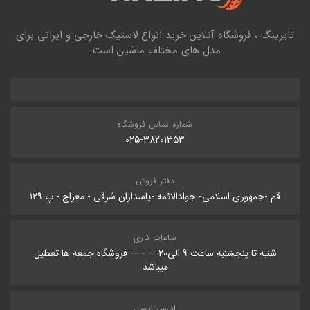
تایرینگ ، فروشگاه آنلاین خرید انواع لاستیک خارجی و ایرانی برای
مدل های مختلف ماشین است.
شماره تماس فروشگاه
025-38201353
دفتر فروش
قم -جمهوری اسلامی- جوادالائمه -پاسداران شرقی - معراج - پ ۱۲۹
ساعات کاری
شنبه تا پنجشنبه ساعت 9 الی20---------فروشگاه جمعه ها تعطیل
میباشد
ادرس ایمیل