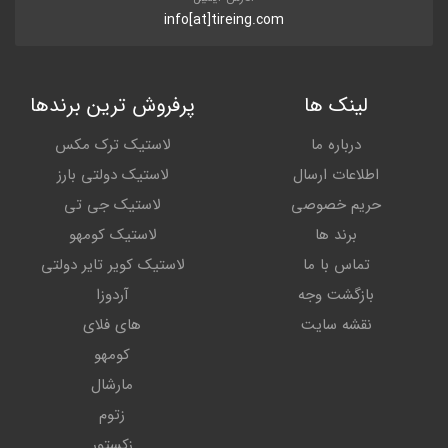
info[at]tireing.com
لینک ها
پرفروش ترین برندها
درباره ما
لاستیک ترک مکس
اطلاعات ارسال
لاستیک دولتی بارز
حریم خصوصی
لاستیک جی تی
برند ها
لاستیک کومهو
تماس با ما
لاستیک کویر تایر دولتی
بازگشت وجه
آردوزا
نقشه سایت
های فلای
کومهو
مارشال
زتوم
زکستور