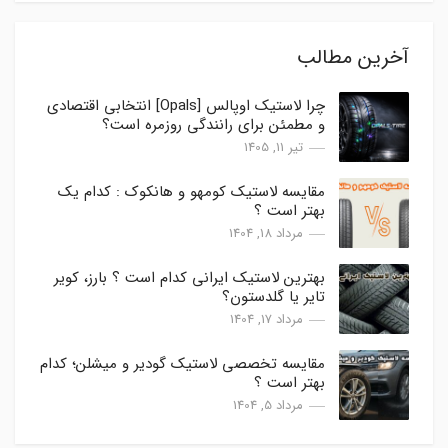
آخرین مطالب
چرا لاستیک اوپالس [Opals] انتخابی اقتصادی
و مطمئن برای رانندگی روزمره است؟
تیر 11, 1405
مقایسه لاستیک کومهو و هانکوک : کدام یک
بهتر است ؟
مرداد 18, 1404
بهترین لاستیک ایرانی کدام است ؟ بارز، کویر
تایر یا گلدستون؟
مرداد 17, 1404
مقایسه تخصصی لاستیک گودیر و میشلن؛ کدام
بهتر است ؟
مرداد 5, 1404