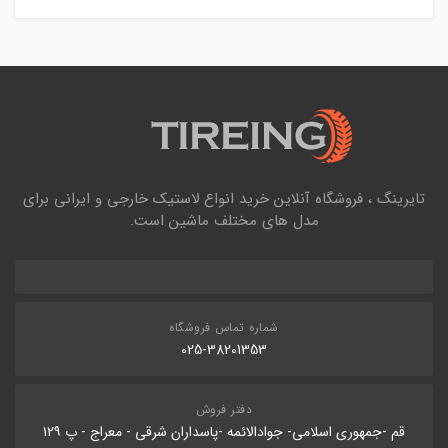
تایرینگ ، فروشگاه آنلاین خرید انواع لاستیک خارجی و ایرانی برای
مدل های مختلف ماشین است.
شماره تماس فروشگاه
025-38201353
دفتر فروش
قم -جمهوری اسلامی- جوادالائمه -پاسداران شرقی - معراج - پ ۱۲۹