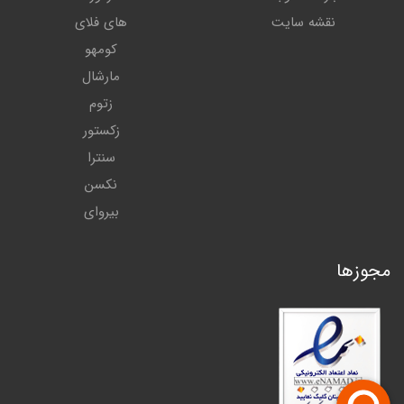
نقشه سایت
های فلای
کومهو
مارشال
زتوم
زکستور
سنترا
نکسن
بیروای
مجوزها