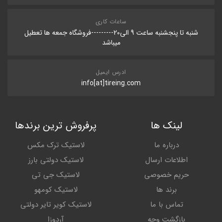
ساعات کاری
شنبه تا پنجشنبه ساعت 9 الی20---------فروشگاه جمعه ها تعطیل
میباشد
ادرس ایمیل
info[at]tireing.com
لینک ها
پرفروش ترین برندها
درباره ما
لاستیک ترک مکس
اطلاعات ارسال
لاستیک دولتی بارز
حریم خصوصی
لاستیک جی تی
برند ها
لاستیک کومهو
تماس با ما
لاستیک کویر تایر دولتی
بازگشت وجه
آردوزا