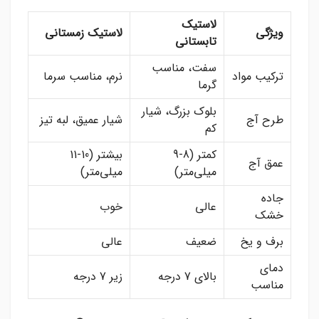
لاستیک
ویژگی
لاستیک زمستانی
تابستانی
سفت، مناسب
ترکیب مواد
نرم، مناسب سرما
گرما
بلوک بزرگ، شیار
طرح آج
شیار عمیق، لبه تیز
کم
کمتر (8-9
بیشتر (10-11
عمق آج
میلی‌متر)
میلی‌متر)
جاده
عالی
خوب
خشک
برف و یخ
ضعیف
عالی
دمای
بالای 7 درجه
زیر 7 درجه
مناسب