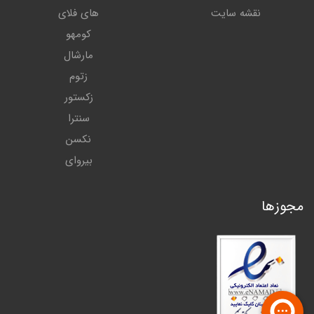
نقشه سایت
های فلای
کومهو
مارشال
زتوم
زکستور
سنترا
نکسن
بیروای
مجوزها