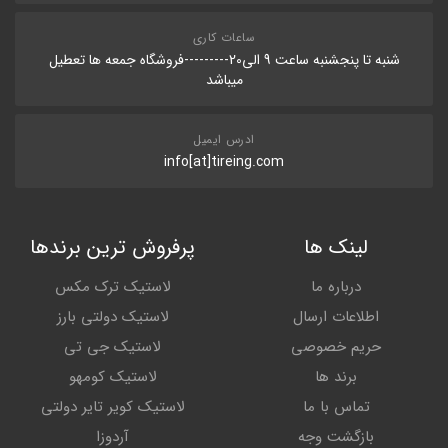
ساعات کاری
شنبه تا پنجشنبه ساعت 9 الی20---------فروشگاه جمعه ها تعطیل
میباشد
ادرس ایمیل
info[at]tireing.com
لینک ها
پرفروش ترین برندها
درباره ما
لاستیک ترک مکس
اطلاعات ارسال
لاستیک دولتی بارز
حریم خصوصی
لاستیک جی تی
برند ها
لاستیک کومهو
تماس با ما
لاستیک کویر تایر دولتی
بازگشت وجه
آردوزا