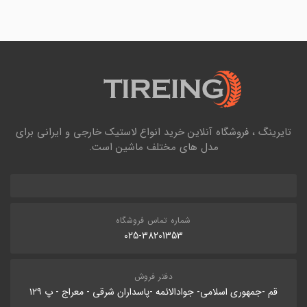
تایرینگ ، فروشگاه آنلاین خرید انواع لاستیک خارجی و ایرانی برای
مدل های مختلف ماشین است.
شماره تماس فروشگاه
025-38201353
دفتر فروش
قم -جمهوری اسلامی- جوادالائمه -پاسداران شرقی - معراج - پ ۱۲۹