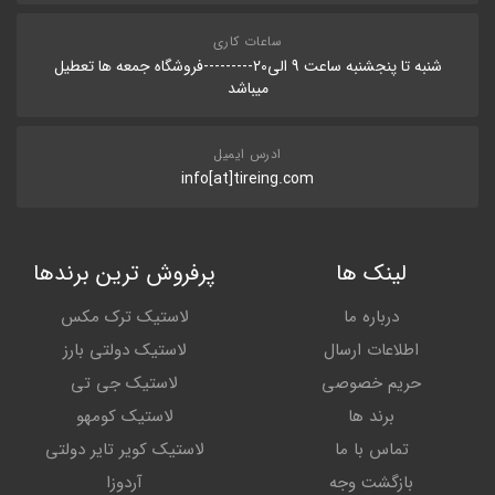
ساعات کاری
شنبه تا پنجشنبه ساعت 9 الی20---------فروشگاه جمعه ها تعطیل
میباشد
ادرس ایمیل
info[at]tireing.com
لینک ها
پرفروش ترین برندها
درباره ما
لاستیک ترک مکس
اطلاعات ارسال
لاستیک دولتی بارز
حریم خصوصی
لاستیک جی تی
برند ها
لاستیک کومهو
تماس با ما
لاستیک کویر تایر دولتی
بازگشت وجه
آردوزا