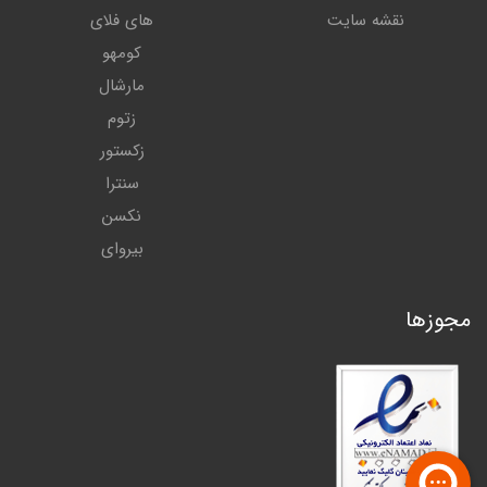
نقشه سایت
های فلای
کومهو
مارشال
زتوم
زکستور
سنترا
نکسن
بیروای
مجوزها