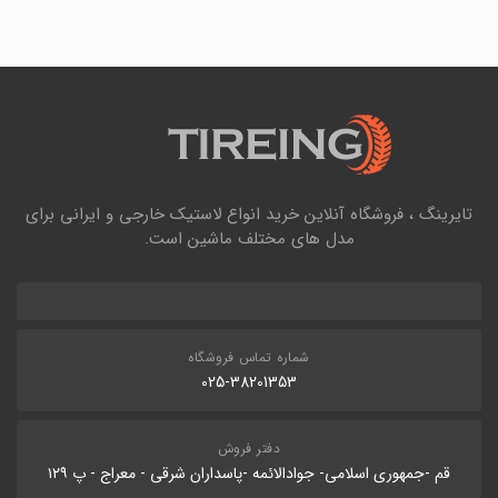
تایرینگ ، فروشگاه آنلاین خرید انواع لاستیک خارجی و ایرانی برای
مدل های مختلف ماشین است.
شماره تماس فروشگاه
025-38201353
دفتر فروش
قم -جمهوری اسلامی- جوادالائمه -پاسداران شرقی - معراج - پ ۱۲۹