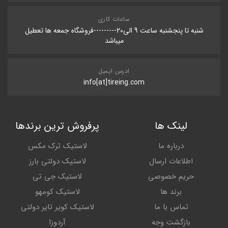
ساعات کاری
شنبه تا پنجشنبه ساعت 9 الی20---------فروشگاه جمعه ها تعطیل
میباشد
ادرس ایمیل
info[at]tireing.com
لینک ها
پرفروش ترین برندها
درباره ما
لاستیک ترک مکس
اطلاعات ارسال
لاستیک دولتی بارز
حریم خصوصی
لاستیک جی تی
برند ها
لاستیک کومهو
تماس با ما
لاستیک کویر تایر دولتی
بازگشت وجه
آردوزا