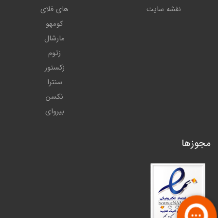
نقشه سایت
های فلای
کومهو
مارشال
زتوم
زکستور
سنترا
نکسن
بیروای
مجوزها