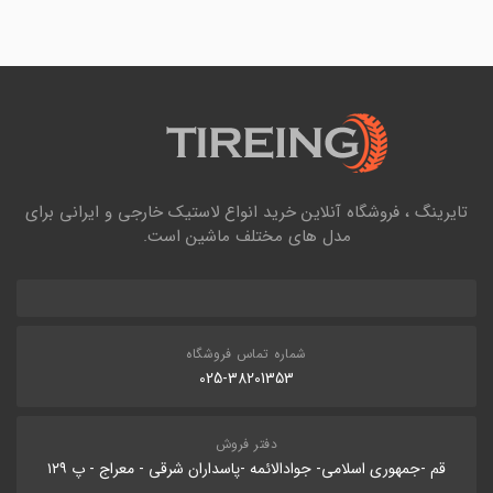
تایرینگ ، فروشگاه آنلاین خرید انواع لاستیک خارجی و ایرانی برای
مدل های مختلف ماشین است.
شماره تماس فروشگاه
025-38201353
دفتر فروش
قم -جمهوری اسلامی- جوادالائمه -پاسداران شرقی - معراج - پ ۱۲۹