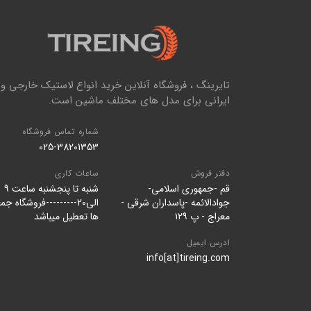
تایرینگ ، فروشگاه آنلاین خرید انواع لاستیک خارجی و
ایرانی برای مدل های مختلف ماشین است.
شماره تماس فروشگاه
025-38201353
دفتر فروش
ساعات کاری
قم -جمهوری اسلامی-
شنبه تا پنجشنبه ساعت 9
جوادالائمه -پاسداران شرقی -
الی20---------فروشگاه جم
معراج - پ ۱۲۹
ها تعطیل میباشد
ادرس ایمیل
info[at]tireing.com