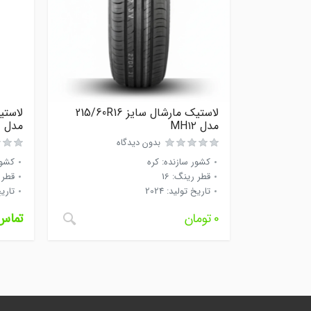
لاستیک مارشال سایز 215/60R16
مدل MH۱۲
مدل OPTIMO K406
بدون دیدگاه
کشور سازنده
:
کره
کشور
قطر رینگ
:
16
قطر 
تاریخ تولید
:
2024
تاری
0
تومان
تماس 