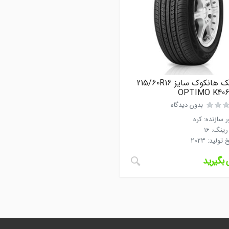
لاستیک هانکوک سایز 215/60R16
بدون دیدگاه
 سازنده
:
کره
رینگ
:
16
خ تولید
:
2023
بگیرید