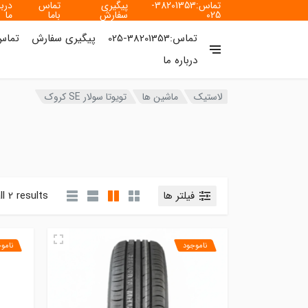
تماس:38201353-
پیگیری
تماس
دربا
025
سفارش
باما
ما
تماس:38201353-025
پیگیری سفارش
تماس 
درباره ما
لاستیک
ماشین ها
تویوتا سولار SE کروک
فیلتر ها
l 2 results
ناموجود
نامو