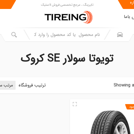
ره
تایرینگ ، مرجع تخصصی فروش لاستیک
باما
تویوتا سولار SE کروک
Showing al
ترتیب فروشگاه
جود