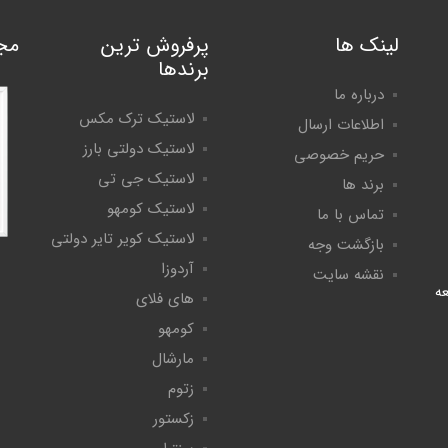
لینک ها
پرفروش ترین
مج
برندها
درباره ما
لاستیک ترک مکس
اطلاعات ارسال
لاستیک دولتی بارز
حریم خصوصی
لاستیک جی تی
برند ها
لاستیک کومهو
تماس با ما
لاستیک کویر تایر دولتی
بازگشت وجه
آردوزا
نقشه سایت
عه
های فلای
کومهو
مارشال
زتوم
زکستور