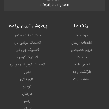
info[at]tireing.com
لینک ها
پرفروش ترین برندها
درباره ما
لاستیک ترک مکس
اطلاعات ارسال
لاستیک دولتی بارز
حریم خصوصی
لاستیک جی تی
برند ها
لاستیک کومهو
تماس با ما
لاستیک کویر تایر دولتی
بازگشت وجه
آردوزا
نقشه سایت
های فلای
کومهو
مارشال
زتوم
زکستور