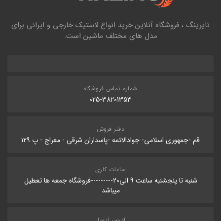
تایرینگ ، فروشگاه آنلاین خرید انواع لاستیک خارجی و ایرانی برای
مدل های مختلف ماشین است.
شماره تماس فروشگاه
025-38201353
دفتر فروش
قم -جمهوری اسلامی- جوادالائمه -پاسداران شرقی - معراج - پ ۱۲۹
ساعات کاری
شنبه تا پنجشنبه ساعت 9 الی20---------فروشگاه جمعه ها تعطیل
میباشد
ادرس ایمیل