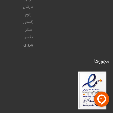
مارشال
زتوم
زکستور
سنترا
نکسن
بیروای
مجوزها