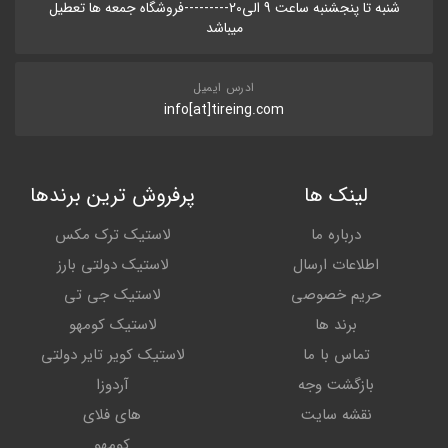
شنبه تا پنجشنبه ساعت 9 الی20---------فروشگاه جمعه ها تعطیل
میباشد
ادرس ایمیل
info[at]tireing.com
لینک ها
پرفروش ترین برندها
درباره ما
لاستیک ترک مکس
اطلاعات ارسال
لاستیک دولتی بارز
حریم خصوصی
لاستیک جی تی
برند ها
لاستیک کومهو
تماس با ما
لاستیک کویر تایر دولتی
بازگشت وجه
آردوزا
نقشه سایت
های فلای
کومهو