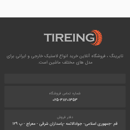
تایرینگ ، فروشگاه آنلاین خرید انواع لاستیک خارجی و ایرانی برای
مدل های مختلف ماشین است.
شماره تماس فروشگاه
025-38201353
دفتر فروش
قم -جمهوری اسلامی- جوادالائمه -پاسداران شرقی - معراج - پ ۱۲۹