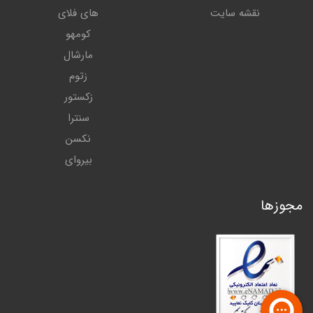
نقشه سایت
های فلای
کومهو
مارشال
زتوم
زکستور
سنترا
نکسن
بیروای
مجوزها