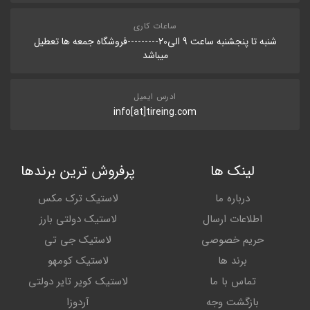
ساعات کاری
شنبه تا پنجشنبه ساعت 9 الی20---------فروشگاه جمعه ها تعطیل
میباشد
ادرس ایمیل
info[at]tireing.com
لینک ها
پرفروش ترین برندها
درباره ما
لاستیک ترک مکس
اطلاعات ارسال
لاستیک دولتی بارز
حریم خصوصی
لاستیک جی تی
برند ها
لاستیک کومهو
تماس با ما
لاستیک کویر تایر دولتی
بازگشت وجه
آردوزا