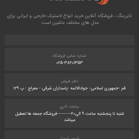
تایرینگ ، فروشگاه آنلاین خرید انواع لاستیک خارجی و ایرانی برای
مدل های مختلف ماشین است.
شماره تماس فروشگاه
025-38201353
دفتر فروش
قم -جمهوری اسلامی- جوادالائمه -پاسداران شرقی - معراج - پ ۱۲۹
ساعات کاری
شنبه تا پنجشنبه ساعت 9 الی20---------فروشگاه جمعه ها تعطیل
میباشد
ادرس ایمیل