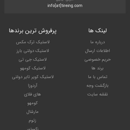
info[at]tireing.com
لینک ها
پرفروش ترین برندها
درباره ما
لاستیک ترک مکس
اطلاعات ارسال
لاستیک دولتی بارز
حریم خصوصی
لاستیک جی تی
برند ها
لاستیک کومهو
تماس با ما
لاستیک کویر تایر دولتی
بازگشت وجه
آردوزا
نقشه سایت
های فلای
کومهو
مارشال
زتوم
زکستور