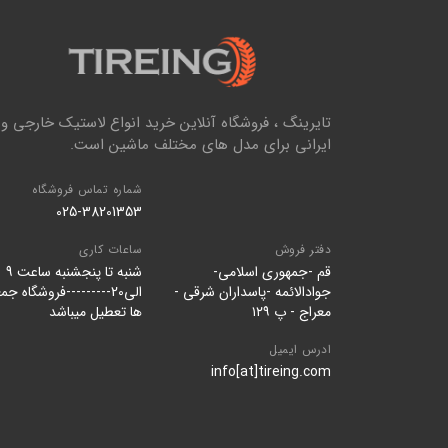
تایرینگ ، فروشگاه آنلاین خرید انواع لاستیک خارجی و
ایرانی برای مدل های مختلف ماشین است.
شماره تماس فروشگاه
025-38201353
دفتر فروش
ساعات کاری
قم -جمهوری اسلامی-
شنبه تا پنجشنبه ساعت 9
جوادالائمه -پاسداران شرقی -
الی20---------فروشگاه جم
معراج - پ ۱۲۹
ها تعطیل میباشد
ادرس ایمیل
info[at]tireing.com