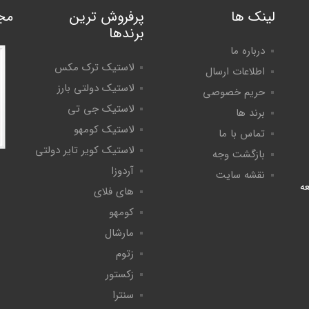
لینک ها
پرفروش ترین
مج
برندها
درباره ما
لاستیک ترک مکس
اطلاعات ارسال
لاستیک دولتی بارز
حریم خصوصی
لاستیک جی تی
برند ها
لاستیک کومهو
تماس با ما
لاستیک کویر تایر دولتی
بازگشت وجه
آردوزا
نقشه سایت
عه
های فلای
کومهو
مارشال
زتوم
زکستور
سنترا