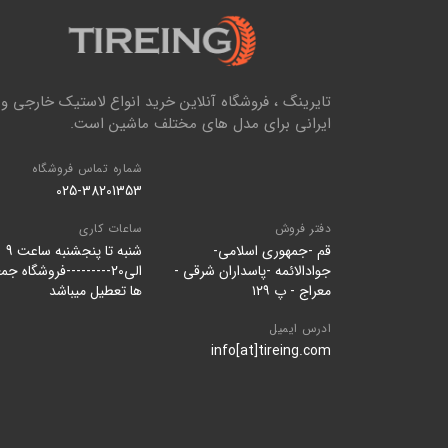
تایرینگ ، فروشگاه آنلاین خرید انواع لاستیک خارجی و
ایرانی برای مدل های مختلف ماشین است.
شماره تماس فروشگاه
025-38201353
دفتر فروش
ساعات کاری
قم -جمهوری اسلامی-
شنبه تا پنجشنبه ساعت 9
جوادالائمه -پاسداران شرقی -
الی20---------فروشگاه جم
معراج - پ ۱۲۹
ها تعطیل میباشد
ادرس ایمیل
info[at]tireing.com