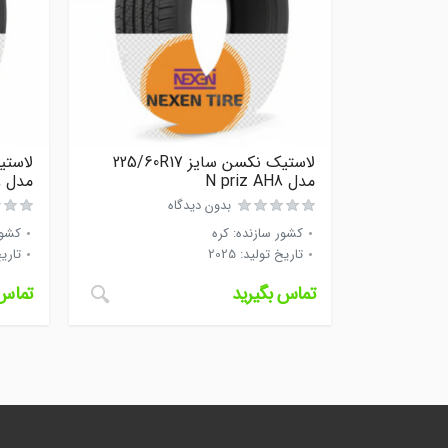
لاستیک نکسن سایز 225/60R17
مدل N priz AH8
مدل N priz AH8
بدون دیدگاه
کشور سازنده
:
کره
کشور
تاریخ تولید
:
2025
تاری
تماس بگیرید
تماس 