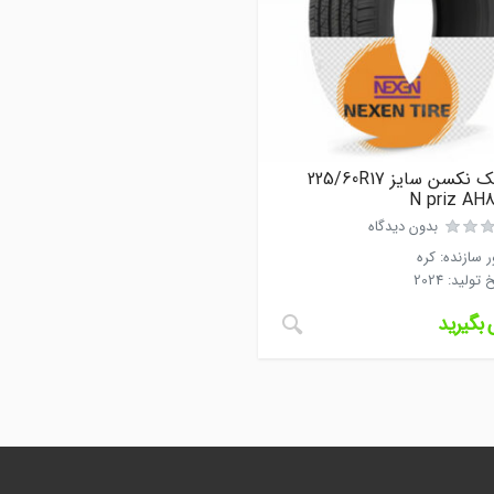
لاستیک نکسن سایز 225/60R17
بدون دیدگاه
 سازنده
:
کره
خ تولید
:
2024
بگیرید