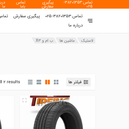
تماس:38201353-
پیگیری
تماس
دربا
025
سفارش
باما
ما
تماس:38201353-025
پیگیری سفارش
تماس 
درباره ما
لاستیک
ماشین ها
ب ام و X۳
فیلتر ها
l 2 results